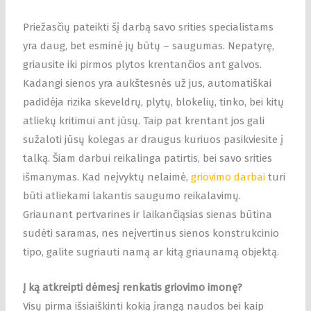
Priežasčių pateikti šį darbą savo srities specialistams
yra daug, bet esminė jų būtų – saugumas. Nepatyrę,
griausite iki pirmos plytos krentančios ant galvos.
Kadangi sienos yra aukštesnės už jus, automatiškai
padidėja rizika skeveldrų, plytų, blokelių, tinko, bei kitų
atliekų kritimui ant jūsų. Taip pat krentant jos gali
sužaloti jūsų kolegas ar draugus kuriuos pasikviesite į
talką. Šiam darbui reikalinga patirtis, bei savo srities
išmanymas. Kad neįvyktų nelaimė,
griovimo darbai
turi
būti atliekami lakantis saugumo reikalavimų.
Griaunant pertvarines ir laikančiąsias sienas būtina
sudėti saramas, nes neįvertinus sienos konstrukcinio
tipo, galite sugriauti namą ar kitą griaunamą objektą.
Į ką atkreipti dėmesį renkatis griovimo imonę?
Visų pirma išsiaiškinti kokią įrangą naudos bei kaip