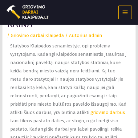
Pereiti
GRIOVIMO DARBAI GERA
prie
turinio
KAINA
/
Griovimo darbai Klaipeda
/ Autorius
admin
Statybos Klaipėdos senamiestyje, opi problema
vystytojams. Kadangi Klaipėdos senamiestis įtrauktas į
nacionalinį paveldą, naujos statybos statiniai, kurie
keičia bendrą miesto vaizdą nėra leidžiami. Ką tuo
metu daro statytojai ir naujos statybos vystytojai? Jie
renkasi kitą kelią, kam statyti kažką naujo jei gali
rekonstruoti, perdaryti, ar pagražinti esamą ir taip
prisidėti prie miesto kultūros paveldo išsaugojimo. Kad
atlikti šiuos darbus, yra butina atlikti
griovimo darbus
tam tikros pastato dalies, ar stogo, o gal netgi viso
pastato. Kadangi šie darbai yra labai pavojingi, reikia
aptarti ir įvardinti priežastis kuris trukdo tai atlikti