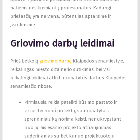
patiems nesikreipiant į profesionalus. Kadangi
priežasčių yra ne viena, būtent jas aptarsime ir
įvardinsime.
Griovimo darbų leidimai
Prieš betkokį
griovimo darbą
Klaipėdos senamiestyje,
reikalingas miesto dizainerio sutikimas, bei visi
reikalingi leidimai atlikti numatytus darbus Klaipėdos
senamiesčio ribose.
Pirmiausia reikia pateikti būsimo pastato ir
vizijos techninį projektą, su numatytais
sprendiniais ką norima keisti, nenukrypstant
nuo jų. Šis esamo projekto atnaujinimas
suderinamas su bet kuriuo projektuotoju.