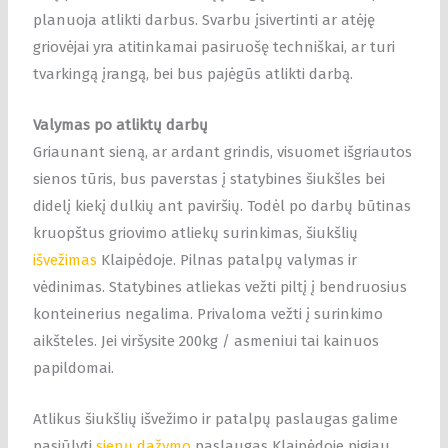
planuoja atlikti darbus. Svarbu įsivertinti ar atėję
griovėjai yra atitinkamai pasiruošę techniškai, ar turi
tvarkingą įrangą, bei bus pajėgūs atlikti darbą.
Valymas po atliktų darbų
Griaunant sieną, ar ardant grindis, visuomet išgriautos
sienos tūris, bus paverstas į statybines šiukšles bei
didelį kiekį dulkių ant paviršių. Todėl po darbų būtinas
kruopštus griovimo atliekų surinkimas, šiukšlių
išvežimas
Klaipėdoje. Pilnas patalpų valymas ir
vėdinimas. Statybines atliekas vežti piltį į bendruosius
konteinerius negalima. Privaloma vežti į surinkimo
aikšteles. Jei viršysite 200kg / asmeniui tai kainuos
papildomai.
Atlikus šiukšlių išvežimo ir patalpų paslaugas galime
pasiūlyti
sienų dažymo
paslaugas Klaipėdoje pigiau.