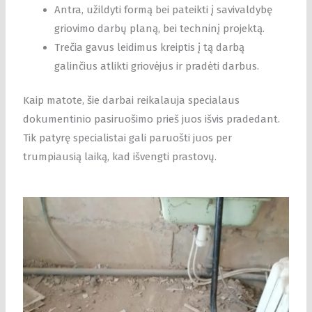
Antra, užildyti formą bei pateikti į savivaldybę
griovimo darbų planą, bei techninį projektą.
Trečia gavus leidimus kreiptis į tą darbą
galinčius atlikti griovėjus ir pradėti darbus.
Kaip matote, šie darbai reikalauja specialaus
dokumentinio pasiruošimo prieš juos išvis pradedant.
Tik patyrę specialistai gali paruošti juos per
trumpiausią laiką, kad išvengti prastovų.